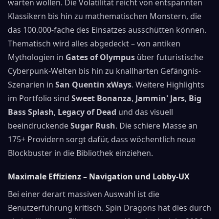
warten wollen. Die Volatilität reicht von entspannten
Klassikern bis hin zu mathematischen Monstern, die
das 100.000-fache des Einsatzes ausschütten können.
Thematisch wird alles abgedeckt – von antiken
Mythologien in
Gates of Olympus
über futuristische
Cyberpunk-Welten bis hin zu knallharten Gefängnis-
Szenarien in
San Quentin xWays
. Weitere Highlights
im Portfolio sind
Sweet Bonanza
,
Jammin' Jars
,
Big
Bass Splash
,
Legacy of Dead
und das visuell
beeindruckende
Sugar Rush
. Die schiere Masse an
175+ Providern sorgt dafür, dass wöchentlich neue
Blockbuster in die Bibliothek einziehen.
Maximale Effizienz – Navigation und Lobby-UX
Bei einer derart massiven Auswahl ist die
Benutzerführung kritisch. Spin Dragons hat dies durch