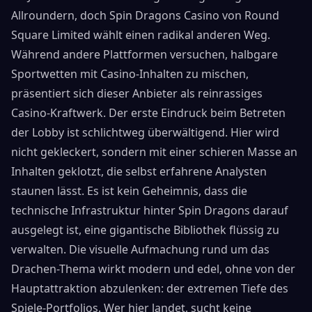
Allroundern, doch Spin Dragons Casino von Round
Square Limited wählt einen radikal anderen Weg.
Während andere Plattformen versuchen, halbgare
Sportwetten mit Casino-Inhalten zu mischen,
präsentiert sich dieser Anbieter als reinrassiges
Casino-Kraftwerk. Der erste Eindruck beim Betreten
der Lobby ist schlichtweg überwältigend. Hier wird
nicht gekleckert, sondern mit einer schieren Masse an
Inhalten geklotzt, die selbst erfahrene Analysten
staunen lässt. Es ist kein Geheimnis, dass die
technische Infrastruktur hinter Spin Dragons darauf
ausgelegt ist, eine gigantische Bibliothek flüssig zu
verwalten. Die visuelle Aufmachung rund um das
Drachen-Thema wirkt modern und edel, ohne von der
Hauptattraktion abzulenken: der extremen Tiefe des
Spiele-Portfolios. Wer hier landet, sucht keine