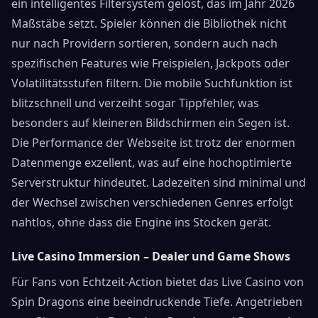
ein intelligentes Filtersystem gelöst, das im Jahr 2026
Maßstäbe setzt. Spieler können die Bibliothek nicht
nur nach Providern sortieren, sondern auch nach
spezifischen Features wie Freispielen, Jackpots oder
Volatilitätsstufen filtern. Die mobile Suchfunktion ist
blitzschnell und verzeiht sogar Tippfehler, was
besonders auf kleineren Bildschirmen ein Segen ist.
Die Performance der Webseite ist trotz der enormen
Datenmenge exzellent, was auf eine hochoptimierte
Serverstruktur hindeutet. Ladezeiten sind minimal und
der Wechsel zwischen verschiedenen Genres erfolgt
nahtlos, ohne dass die Engine ins Stocken gerät.
Live Casino Immersion – Dealer und Game Shows
Für Fans von Echtzeit-Action bietet das Live Casino von
Spin Dragons eine beeindruckende Tiefe. Angetrieben