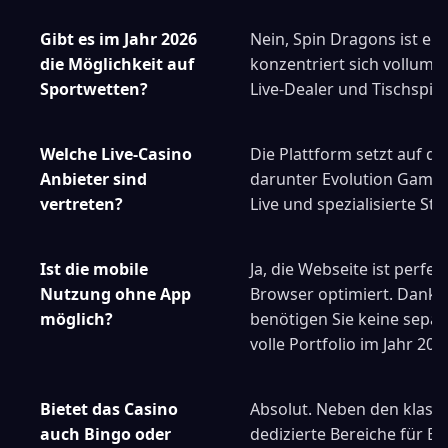
Gibt es im Jahr 2026
Nein, Spin Dragons ist ein
die Möglichkeit auf
konzentriert sich vollumfä
Sportwetten?
Live-Dealer und Tischspiel
Welche Live-Casino
Die Plattform setzt auf die
Anbieter sind
darunter Evolution Gamin
vertreten?
Live und spezialisierte Stu
Ist die mobile
Ja, die Webseite ist perfek
Nutzung ohne App
Browser optimiert. Dank d
möglich?
benötigen Sie keine sepa
volle Portfolio im Jahr 20
Bietet das Casino
Absolut. Neben den klassi
auch Bingo oder
dedizierte Bereiche für B